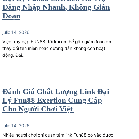
Đăng Nhập Nhanh, Không Gián
Đoạn
julio 14, 2026
Việc truy cập FUN88 đôi khi có thể gặp gián đoạn do
thay đổi tên miền hoặc đường dẫn không còn hoạt
động. Đại…
Đánh Giá Chất Lượng Link Đại
Lý Fun88 Exertion Cung Cấp
Cho Người Chơi Việt
julio 14, 2026
Nhiều người chơi chỉ quan tâm link Fun88 có vào được