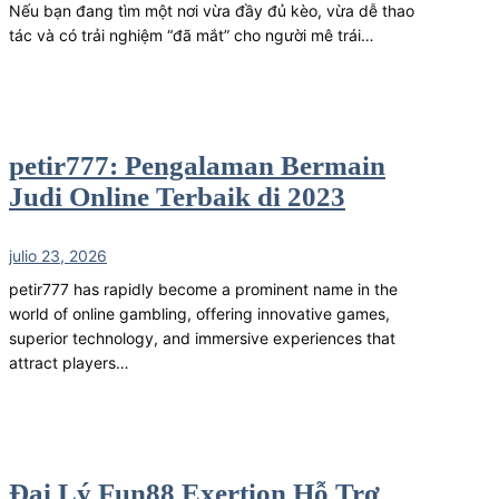
Nếu bạn đang tìm một nơi vừa đầy đủ kèo, vừa dễ thao
tác và có trải nghiệm “đã mắt” cho người mê trái…
petir777: Pengalaman Bermain
Judi Online Terbaik di 2023
julio 23, 2026
petir777 has rapidly become a prominent name in the
world of online gambling, offering innovative games,
superior technology, and immersive experiences that
attract players…
Đại Lý Fun88 Exertion Hỗ Trợ