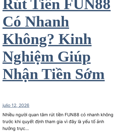
Rút Tiền FUN88
Có Nhanh
Không? Kinh
Nghiệm Giúp
Nhận Tiền Sớm
julio 12, 2026
Nhiều người quan tâm rút tiền FUN88 có nhanh không
trước khi quyết định tham gia vì đây là yếu tố ảnh
hưởng trực…