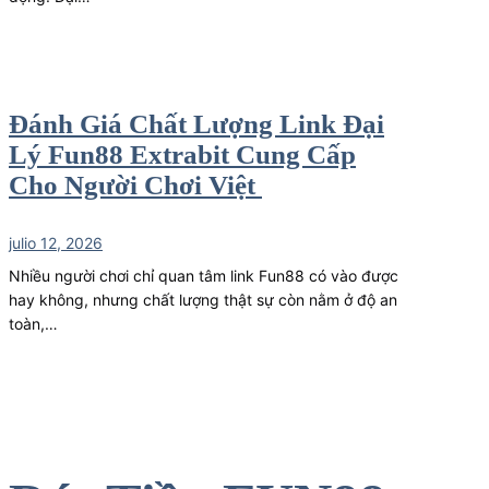
Đánh Giá Chất Lượng Link Đại
Lý Fun88 Extrabit Cung Cấp
Cho Người Chơi Việt
julio 12, 2026
Nhiều người chơi chỉ quan tâm link Fun88 có vào được
hay không, nhưng chất lượng thật sự còn nằm ở độ an
toàn,…