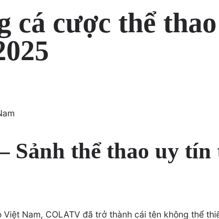
á cược thể thao 
2025
ảnh thể thao uy tín t
Việt Nam, COLATV đã trở thành cái tên không thể thi