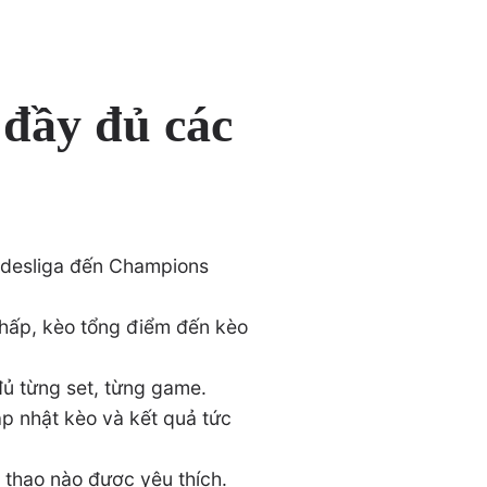
đầy đủ các
undesliga đến Champions
hấp, kèo tổng điểm đến kèo
ủ từng set, từng game.
p nhật kèo và kết quả tức
thao nào được yêu thích.