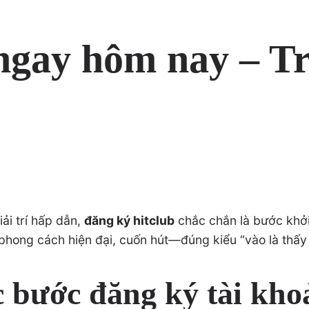
gay hôm nay – Trả
ải trí hấp dẫn,
đăng ký hitclub
chắc chắn là bước khởi
phong cách hiện đại, cuốn hút—đúng kiểu “vào là thấy
c bước đăng ký tài kho