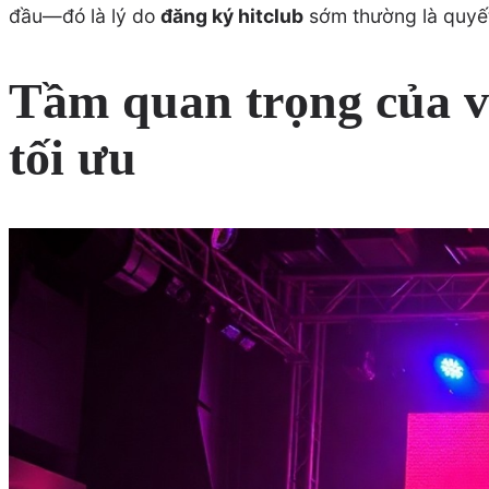
đầu—đó là lý do
đăng ký hitclub
sớm thường là quyết 
Tầm quan trọng của vi
tối ưu