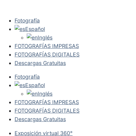
Fotografía
Español
Inglés
FOTOGRAFÍAS IMPRESAS
FOTOGRAFÍAS DIGITALES
Descargas Gratuitas
Fotografía
Español
Inglés
FOTOGRAFÍAS IMPRESAS
FOTOGRAFÍAS DIGITALES
Descargas Gratuitas
Exposición virtual 360°