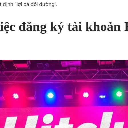
định “lợi cả đôi đường”.
ệc đăng ký tài khoản 