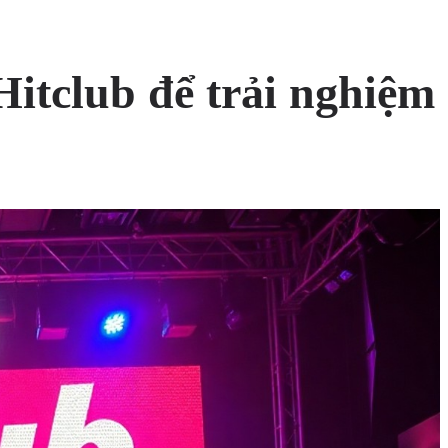
Hitclub để trải nghiệm