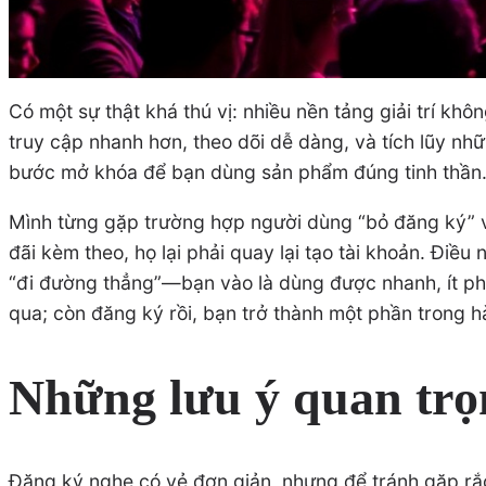
Có một sự thật khá thú vị: nhiều nền tảng giải trí khôn
truy cập nhanh hơn, theo dõi dễ dàng, và tích lũy nh
bước mở khóa để bạn dùng sản phẩm đúng tinh thần
Mình từng gặp trường hợp người dùng “bỏ đăng ký” v
đãi kèm theo, họ lại phải quay lại tạo tài khoản. Điề
“đi đường thẳng”—bạn vào là dùng được nhanh, ít phả
qua; còn đăng ký rồi, bạn trở thành một phần trong h
Những lưu ý quan trọn
Đăng ký nghe có vẻ đơn giản, nhưng để tránh gặp rắc