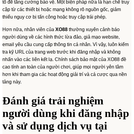
tố để tăng cường bảo vệ. Một biện pháp nữa là hạn chế truy
cập từ các thiết bị hoặc mạng không rõ nguồn gốc, giảm
thiểu nguy cơ bị tấn công hoặc truy cập trái phép.
Hơn nữa, nhân viên của
XO88
thường xuyên cảnh báo
người dùng về các hình thức lừa đảo, giả mạo website,
email yêu cầu cung cấp thông tin cá nhân. Vì vậy, luôn kiểm
tra kỹ URL của trang web trước khi đăng nhập và không
nhấn vào các liên kết lạ. Chính sách bảo mật của XO88 đề
cao tính an toàn của người chơi, giúp mọi người yên tâm
hơn khi tham gia các hoạt động giải trí và cá cược qua nền
tảng này.
Đánh giá trải nghiệm
người dùng khi đăng nhập
và sử dụng dịch vụ tại