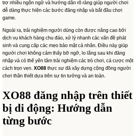
trợ nhiều ngôn ngữ và hướng dẫn rõ ràng giúp người chơi
dễ dàng thực hiện các bước đăng nhập và bắt đầu chơi
game.
Ngoài ra, trải nghiệm người dùng còn được nâng cao bởi
dịch vụ khách hàng chu đáo, xử lý nhanh các vấn đề phát
sinh và cung cấp các mẹo bảo mật cá nhân. Điều này giúp
người chơi không cảm thấy bỡ ngỡ, lo lắng sau khi đăng
nhập và có thể yên tâm trải nghiệm các trò chơi, cá cược một
cách trọn vẹn.
XO88
thực sự đã xây dựng cộng đồng người
chơi thân thiết dựa trên sự tin tưởng và an toàn.
XO88 đăng nhập trên thiết
bị di động: Hướng dẫn
từng bước