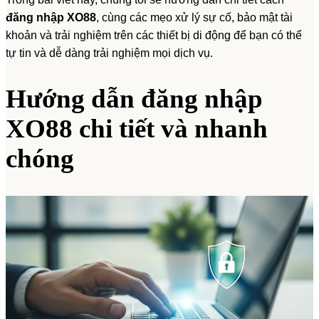
đăng nhập XO88
, cùng các mẹo xử lý sự cố, bảo mật tài
khoản và trải nghiệm trên các thiết bị di động để bạn có thể
tự tin và dễ dàng trải nghiệm mọi dịch vụ.
Hướng dẫn đăng nhập
XO88 chi tiết và nhanh
chóng