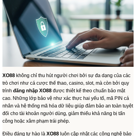
XO88
không chỉ thu hút người chơi bởi sự đa dạng của các
trò chơi như cá cược thể thao, casino, slot, mà còn bởi quy
trình
đăng nhập XO88
được thiêt kế theo chuẩn bảo mật
cao. Những lớp bảo vệ như xác thực hai yếu tố, mã PIN cá
nhân và hệ thống mã hóa dữ liệu giúp đảm bảo an toàn tuyệt
đối cho tài khoản người dùng, giảm thiểu khả năng bị tấn
công hoặc xâm phạm trái phép.
Điều đáng tự hào là
XO88
luôn cập nhật các công nghệ bảo