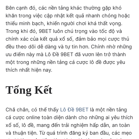
Bên cạnh đó, các nền tảng khác thường gặp khó
khăn trong việc cập nhật kết quả nhanh chóng hoặc
thiếu minh bạch, khiến người chơi khá thất vọng.
Trong khi đó, 9BET luôn chú trọng vào tốc độ và
chính xác của kết quả xổ số, đảm bảo mọi cược thủ
đều theo dõi dễ dàng và tự tin hơn. Chính nhờ những
ưu điểm này mà Lô Đề 9BET đã vươn lên trở thành
một trong những nền tảng cá cược lô đề được yêu
thích nhất hiện nay.
Tổng Kết
Chắ chắn, có thể thấy
Lô Đề 9BET
là một nền tảng
cá cược online toàn diện dành cho những ai yêu thích
xổ số, lô đề, mang đến trải nghiệm hấp dẫn, an toàn
và thuận tiện. Từ quá trình đăng ký ban đầu, các mẹo