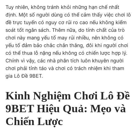
Tuy nhiên, không tránh khỏi những hạn chế nhất
định. Một số người dùng có thể cảm thấy việc chơi lô
đề trực tuyến có nguy cơ rủi ro cao nếu không kiểm
soát tốt ngân sách. Thêm nữa, do tính chất của trò
chơi này mang yếu tố may rủi nhiều, nên không có
yếu tố đảm bảo chắc chắn thắng, đôi khi người chơi
có thể thua lỗ nặng nếu không có chiến lược hợp lý.
Chính vì vậy, các nhà phân tích luôn khuyên người
chơi phải tỉnh táo và chơi có trách nhiệm khi tham
gia Lô Đề 9BET.
Kinh Nghiệm Chơi Lô Đề
9BET Hiệu Quả: Mẹo và
Chiến Lược