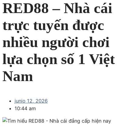
RED88 – Nhà cái
trực tuyến được
nhiều người chơi
lựa chọn số 1 Việt
Nam
junio 12, 2026
10:44 am