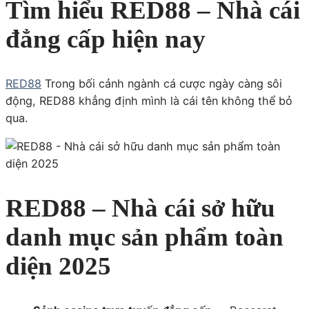
Tìm hiểu RED88 – Nhà cái
đẳng cấp hiện nay
RED88
Trong bối cảnh ngành cá cược ngày càng sôi
động, RED88 khẳng định mình là cái tên không thể bỏ
qua.
RED88 – Nhà cái sở hữu
danh mục sản phẩm toàn
diện 2025