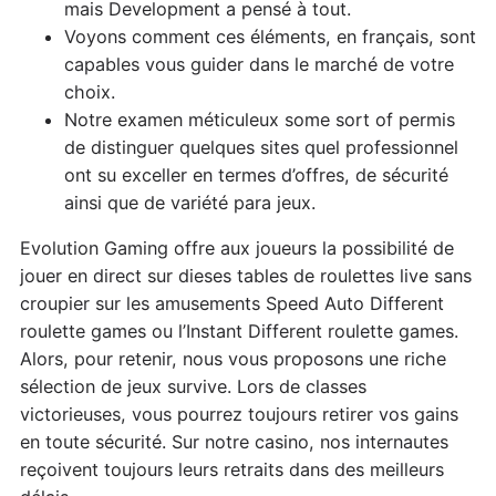
mais Development a pensé à tout.
Voyons comment ces éléments, en français, sont
capables vous guider dans le marché de votre
choix.
Notre examen méticuleux some sort of permis
de distinguer quelques sites quel professionnel
ont su exceller en termes d’offres, de sécurité
ainsi que de variété para jeux.
Evolution Gaming offre aux joueurs la possibilité de
jouer en direct sur dieses tables de roulettes live sans
croupier sur les amusements Speed Auto Different
roulette games ou l’Instant Different roulette games.
Alors, pour retenir, nous vous proposons une riche
sélection de jeux survive. Lors de classes
victorieuses, vous pourrez toujours retirer vos gains
en toute sécurité. Sur notre casino, nos internautes
reçoivent toujours leurs retraits dans des meilleurs