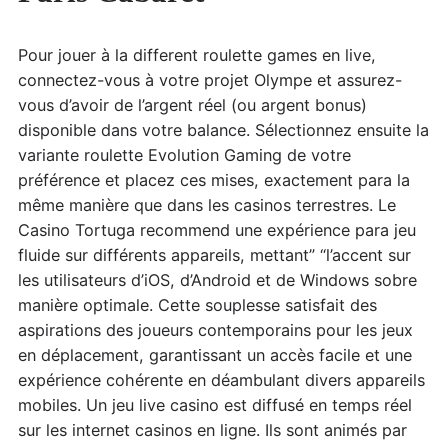
Pour jouer à la different roulette games en live,
connectez-vous à votre projet Olympe et assurez-
vous d’avoir de l’argent réel (ou argent bonus)
disponible dans votre balance. Sélectionnez ensuite la
variante roulette Evolution Gaming de votre
préférence et placez ces mises, exactement para la
même manière que dans les casinos terrestres. Le
Casino Tortuga recommend une expérience para jeu
fluide sur différents appareils, mettant” “l’accent sur
les utilisateurs d’iOS, d’Android et de Windows sobre
manière optimale. Cette souplesse satisfait des
aspirations des joueurs contemporains pour les jeux
en déplacement, garantissant un accès facile et une
expérience cohérente en déambulant divers appareils
mobiles. Un jeu live casino est diffusé en temps réel
sur les internet casinos en ligne. Ils sont animés par