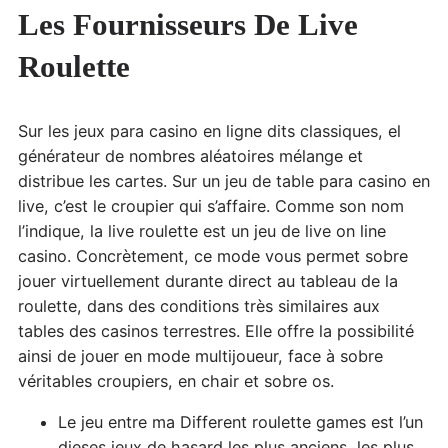
Les Fournisseurs De Live
Roulette
Sur les jeux para casino en ligne dits classiques, el
générateur de nombres aléatoires mélange et
distribue les cartes. Sur un jeu de table para casino en
live, c’est le croupier qui s’affaire. Comme son nom
l’indique, la live roulette est un jeu de live on line
casino. Concrètement, ce mode vous permet sobre
jouer virtuellement durante direct au tableau de la
roulette, dans des conditions très similaires aux
tables des casinos terrestres. Elle offre la possibilité
ainsi de jouer en mode multijoueur, face à sobre
véritables croupiers, en chair et sobre os.
Le jeu entre ma Different roulette games est l’un
dieses jeux de hasard les plus anciens, les plus