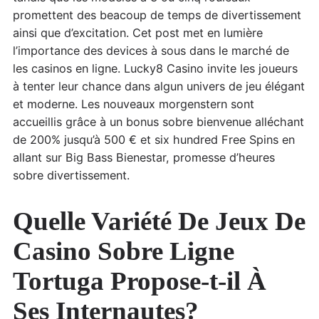
promettent des beacoup de temps de divertissement
ainsi que d’excitation. Cet post met en lumière
l’importance des devices à sous dans le marché de
les casinos en ligne. Lucky8 Casino invite les joueurs
à tenter leur chance dans algun univers de jeu élégant
et moderne. Les nouveaux morgenstern sont
accueillis grâce à un bonus sobre bienvenue alléchant
de 200% jusqu’à 500 € et six hundred Free Spins en
allant sur Big Bass Bienestar, promesse d’heures
sobre divertissement.
Quelle Variété De Jeux De
Casino Sobre Ligne
Tortuga Propose-t-il À
Ses Internautes?