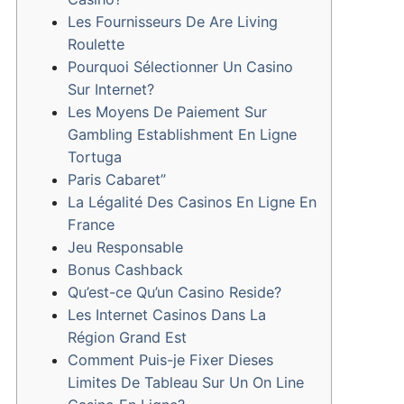
Les Fournisseurs De Are Living
Roulette
Pourquoi Sélectionner Un Casino
Sur Internet?
Les Moyens De Paiement Sur
Gambling Establishment En Ligne
Tortuga
Paris Cabaret”
La Légalité Des Casinos En Ligne En
France
Jeu Responsable
Bonus Cashback
Qu’est-ce Qu’un Casino Reside?
Les Internet Casinos Dans La
Région Grand Est
Comment Puis-je Fixer Dieses
Limites De Tableau Sur Un On Line