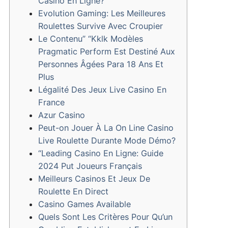
Casino En Ligne?
Evolution Gaming: Les Meilleures
Roulettes Survive Avec Croupier
Le Contenu” “Kklk Modèles
Pragmatic Perform Est Destiné Aux
Personnes Âgées Para 18 Ans Et
Plus
Légalité Des Jeux Live Casino En
France
Azur Casino
Peut-on Jouer À La On Line Casino
Live Roulette Durante Mode Démo?
“Leading Casino En Ligne: Guide
2024 Put Joueurs Français
Meilleurs Casinos Et Jeux De
Roulette En Direct
Casino Games Available
Quels Sont Les Critères Pour Qu’un