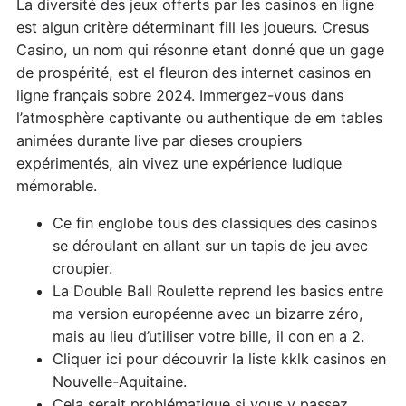
La diversité des jeux offerts par les casinos en ligne
est algun critère déterminant fill les joueurs. Cresus
Casino, un nom qui résonne etant donné que un gage
de prospérité, est el fleuron des internet casinos en
ligne français sobre 2024. Immergez-vous dans
l’atmosphère captivante ou authentique de em tables
animées durante live par dieses croupiers
expérimentés, ain vivez une expérience ludique
mémorable.
Ce fin englobe tous des classiques des casinos
se déroulant en allant sur un tapis de jeu avec
croupier.
La Double Ball Roulette reprend les basics entre
ma version européenne avec un bizarre zéro,
mais au lieu d’utiliser votre bille, il con en a 2.
Cliquer ici pour découvrir la liste kklk casinos en
Nouvelle-Aquitaine.
Cela serait problématique si vous y passez