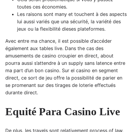
toutes ces économies.
Les raisons sont many et touchent à des aspects
lui aussi variés que una sécurité, la variété des
jeux ou la flexibilité dieses plateformes.
Avec entre ma chance, il est possible d’accéder
également aux tables live. Dans the cas des
amusements de casino croupier en direct, about
pourra aussi s’attendre à un supply sans latence entre
ma part d’un bon casino. Sur el casino en segment
direct, ce sort de jeu offre la possibilité de parier en
se promenant sur des tirages de loterie effectués
durante direct.
Equité Para Casino Live
De plus, les travels sont relativement process of law,