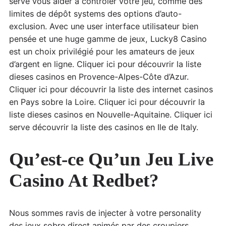
serve vous aider à contrôler votre jeu, comme des
limites de dépôt systems des options d’auto-
exclusion. Avec une user interface utilisateur bien
pensée et une huge gamme de jeux, Lucky8 Casino
est un choix privilégié pour les amateurs de jeux
d’argent en ligne. Cliquer ici pour découvrir la liste
dieses casinos en Provence-Alpes-Côte d’Azur.
Cliquer ici pour découvrir la liste des internet casinos
en Pays sobre la Loire. Cliquer ici pour découvrir la
liste dieses casinos en Nouvelle-Aquitaine. Cliquer ici
serve découvrir la liste des casinos en Ile de Italy.
Qu’est-ce Qu’un Jeu Live
Casino At Redbet?
Nous sommes ravis de injecter à votre personality
des jeux sobre direct animés par des croupiers