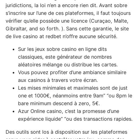
juridictions, la loi n’en a encore rien dit. Avant sobre
s’inscrire sur l’une de ces plateformes, il faut toujours
vérifier qu’elle possède une licence (Curaçao, Malte,
Gibraltar, and so forth. ). Sans cette garantie, le site
de live casino at redbet n’offre aucune sécurité.
Sur les jeux sobre casino en ligne dits
classiques, este générateur de nombres
aléatoires mélange ou distribue les cartes.
Vous pouvez profiter d’une ambiance similaire
aux casinos à travers votre écran.
Les mises minimales et maximales sont de just
one et 1000€, néanmoins entre 9am” “ou 8pm le
bare minimum descend à zero, 5€.
Azur Online casino, c’est la promesse d’une
expérience liquide” “ou des transactions rapides.
Des outils sont los à disposition sur les plateformes