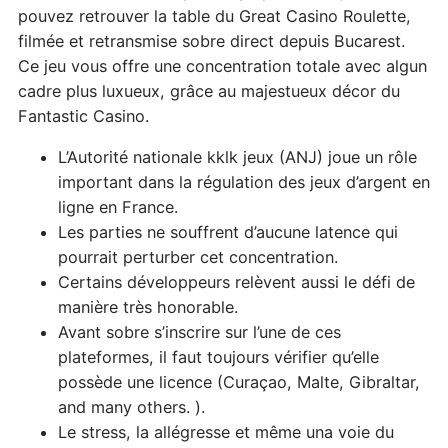
pouvez retrouver la table du Great Casino Roulette,
filmée et retransmise sobre direct depuis Bucarest.
Ce jeu vous offre une concentration totale avec algun
cadre plus luxueux, grâce au majestueux décor du
Fantastic Casino.
L’Autorité nationale kklk jeux (ANJ) joue un rôle
important dans la régulation des jeux d’argent en
ligne en France.
Les parties ne souffrent d’aucune latence qui
pourrait perturber cet concentration.
Certains développeurs relèvent aussi le défi de
manière très honorable.
Avant sobre s’inscrire sur l’une de ces
plateformes, il faut toujours vérifier qu’elle
possède une licence (Curaçao, Malte, Gibraltar,
and many others. ).
Le stress, la allégresse et même una voie du