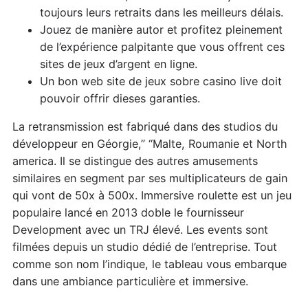
toujours leurs retraits dans les meilleurs délais.
Jouez de manière autor et profitez pleinement
de l’expérience palpitante que vous offrent ces
sites de jeux d’argent en ligne.
Un bon web site de jeux sobre casino live doit
pouvoir offrir dieses garanties.
La retransmission est fabriqué dans des studios du
développeur en Géorgie,” “Malte, Roumanie et North
america. Il se distingue des autres amusements
similaires en segment par ses multiplicateurs de gain
qui vont de 50x à 500x. Immersive roulette est un jeu
populaire lancé en 2013 doble le fournisseur
Development avec un TRJ élevé. Les events sont
filmées depuis un studio dédié de l’entreprise. Tout
comme son nom l’indique, le tableau vous embarque
dans une ambiance particulière et immersive.