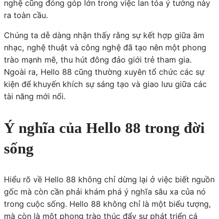
nghệ cũng đóng góp lớn trong việc lan tỏa ý tưởng này
ra toàn cầu.
Chúng ta dễ dàng nhận thấy rằng sự kết hợp giữa âm
nhạc, nghệ thuật và công nghệ đã tạo nên một phong
trào mạnh mẽ, thu hút đông đảo giới trẻ tham gia.
Ngoài ra, Hello 88 cũng thường xuyên tổ chức các sự
kiện để khuyến khích sự sáng tạo và giao lưu giữa các
tài năng mới nổi.
Ý nghĩa của Hello 88 trong đời
sống
Hiểu rõ về Hello 88 không chỉ dừng lại ở việc biết nguồn
gốc mà còn cần phải khám phá ý nghĩa sâu xa của nó
trong cuộc sống. Hello 88 không chỉ là một biểu tượng,
mà còn là một phong trào thúc đẩy sự phát triển cá