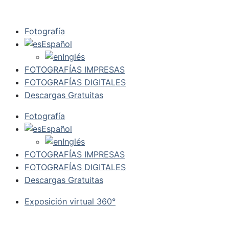
Fotografía
Español
Inglés
FOTOGRAFÍAS IMPRESAS
FOTOGRAFÍAS DIGITALES
Descargas Gratuitas
Fotografía
Español
Inglés
FOTOGRAFÍAS IMPRESAS
FOTOGRAFÍAS DIGITALES
Descargas Gratuitas
Exposición virtual 360°