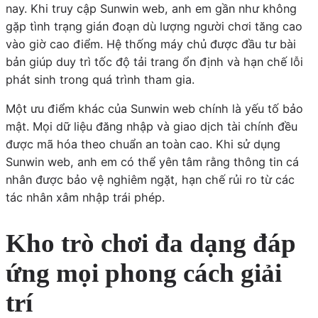
nay. Khi truy cập Sunwin web, anh em gần như không
gặp tình trạng gián đoạn dù lượng người chơi tăng cao
vào giờ cao điểm. Hệ thống máy chủ được đầu tư bài
bản giúp duy trì tốc độ tải trang ổn định và hạn chế lỗi
phát sinh trong quá trình tham gia.
Một ưu điểm khác của Sunwin web chính là yếu tố bảo
mật. Mọi dữ liệu đăng nhập và giao dịch tài chính đều
được mã hóa theo chuẩn an toàn cao. Khi sử dụng
Sunwin web, anh em có thể yên tâm rằng thông tin cá
nhân được bảo vệ nghiêm ngặt, hạn chế rủi ro từ các
tác nhân xâm nhập trái phép.
Kho trò chơi đa dạng đáp
ứng mọi phong cách giải
trí