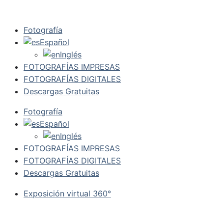
Fotografía
Español
Inglés
FOTOGRAFÍAS IMPRESAS
FOTOGRAFÍAS DIGITALES
Descargas Gratuitas
Fotografía
Español
Inglés
FOTOGRAFÍAS IMPRESAS
FOTOGRAFÍAS DIGITALES
Descargas Gratuitas
Exposición virtual 360°