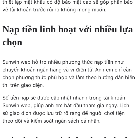
thiết lập mật khẩu có độ bảo mật cao sẽ góp phần bảo
vệ tài khoản trước rủi ro không mong muốn.
Nạp tiền linh hoạt với nhiều lựa
chọn
Sunwin web hỗ trợ nhiều phương thức nạp tiền như
chuyển khoản ngân hàng và ví điện tử. Anh em chỉ cần
chọn phương thức phù hợp và làm theo hướng dẫn hiển
thị trên giao diện.
Số tiền nạp sẽ được cập nhật nhanh trong tài khoản
Sunwin web, giúp anh em bắt đầu tham gia ngay. Lịch
sử giao dịch được lưu trữ rõ ràng để người chơi tiện
theo dõi và kiểm soát ngân sách cá nhân.